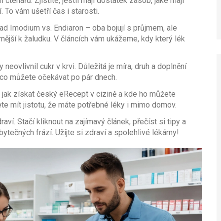
čtenářů. Zjistíte, jestli mají dostatek zásob, jaké mají
 To vám ušetří čas i starosti.
klad Imodium vs. Endiaron – oba bojují s průjmem, ale
nější k žaludku. V článcích vám ukážeme, kdy který lék
 neovlivnil cukr v krvi. Důležitá je míra, druh a doplnění
a co můžete očekávat po pár dnech.
 jak získat český eRecept v cizině a kde ho můžete
te mít jistotu, že máte potřebné léky i mimo domov.
ví. Stačí kliknout na zajímavý článek, přečíst si tipy a
ytečných frází. Užijte si zdraví a spolehlivé lékárny!