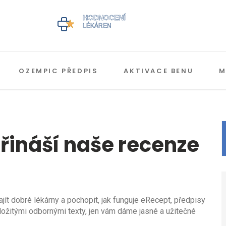
OZEMPIC PŘEDPIS
AKTIVACE BENU
M
řináší naše recenze
ít dobré lékárny a pochopit, jak funguje eRecept, předpisy
ložitými odbornými texty, jen vám dáme jasné a užitečné