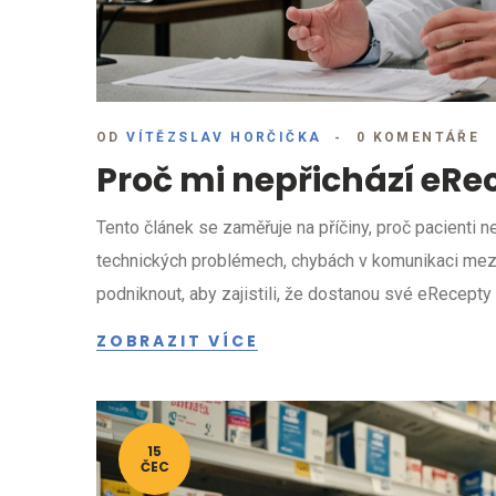
OD
VÍTĚZSLAV HORČIČKA
0 KOMENTÁŘE
Proč mi nepřichází eRe
Tento článek se zaměřuje na příčiny, proč pacienti
technických problémech, chybách v komunikaci mezi l
podniknout, aby zajistili, že dostanou své eRecepty
ZOBRAZIT VÍCE
15
ČEC