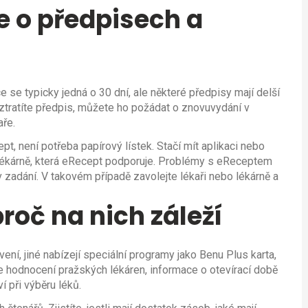
e o předpisech a
 se typicky jedná o 30 dní, ale některé předpisy mají delší
 ztratíte předpis, můžete ho požádat o znovuvydání v
aře.
t, není potřeba papírový lístek. Stačí mít aplikaci nebo
 lékárně, která eRecept podporuje. Problémy s eReceptem
v zadání. V takovém případě zavolejte lékaři nebo lékárně a
roč na nich záleží
vení, jiné nabízejí speciální programy jako Benu Plus karta,
e hodnocení pražských lékáren, informace o otevírací době
 při výběru léků.