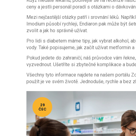
Když hledáte lékárnu, podívejte se na recenze našich 
ceny a jestli personál poradí s otázkami o dávkování.
Mezi nejčastější otázky patří i srovnání léků. Napří
Imodium působí rychleji, Endiaron pak může být šetr
zvolit a jak ho správně užívat.
Pro lidi s diabetem máme tipy, jak vybrat alkohol, aby
vody. Také popisujeme, jak začít užívat metformin 
Pokud jedete do zahraničí, náš průvodce vám řekne,
vyzvednout. Ušetříte si zbytečné komplikace a bude
Všechny tyto informace najdete na našem portálu Zdra
použít je ve svém životě. Jednoduše, rychle a bez zb
29
ČEC