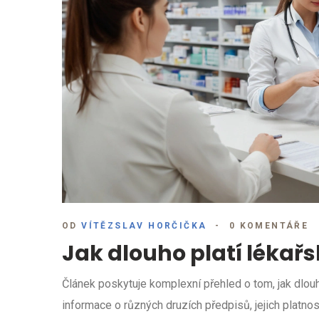
OD
VÍTĚZSLAV HORČIČKA
0 KOMENTÁŘE
Jak dlouho platí lékařs
Článek poskytuje komplexní přehled o tom, jak dlouh
informace o různých druzích předpisů, jejich platnosti,