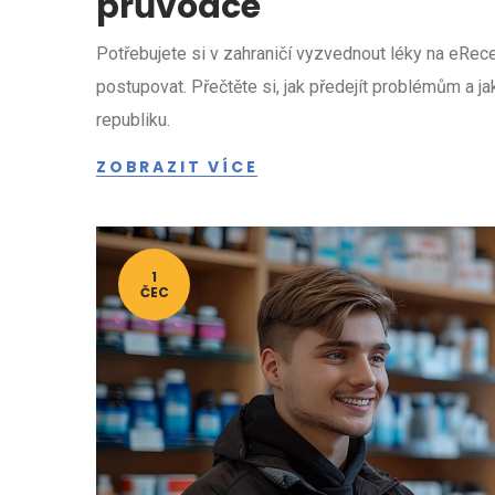
průvodce
Potřebujete si v zahraničí vyzvednout léky na eRec
postupovat. Přečtěte si, jak předejít problémům a ja
republiku.
ZOBRAZIT VÍCE
1
ČEC