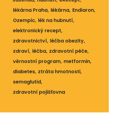
lékárna Praha
lékárna
Endiaron
Ozempic
lék na hubnutí
elektronický recept
zdravotnictví
léčba obezity
zdraví
léčba
zdravotní péče
věrnostní program
metformin
diabetes
ztráta hmotnosti
semaglutid
zdravotní pojišťovna