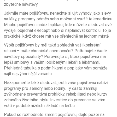
zbytečné návštěvy.
Jakmile máte pojišťovnu, nenechte si ujít výhody jako slevy
na léky, programy odměn nebo možnost využít telemedicínu.
Mnoho pojišťoven nabízí aplikaci, kde můžete sledovat své
výdaje, objednat eRecept nebo si naplánovat kontrolu. To je
praktické, když chcete mít vše přehledně na jednom místě.
Výběr pojišťovny by měl také zohlednit vaši konkrétní
situaci – máte chronické onemocnění? Potřebujete časté
návštěvy specialisty? Porovnejte si, která pojišťovna má
lepší smlouvy s vašimi oblíbenými lékaři a lékárnami.
Přehledná tabulka s podmínkami a poplatky vám pomůže
najít nejvýhodnější variantu.
Nezapomeňte také sledovat, jestli vaše pojišťovna nabízí
programy pro seniory nebo rodiny. Ty často zahrnují
zvýhodněné preventivní prohlídky, rehabilitaci nebo kurzy
zdravého životního stylu. Investice do prevence se vám
vrátí v podobě nižších nákladů na léčbu.
Pokud se rozhodnete změnit pojišťovnu, dejte pozor na