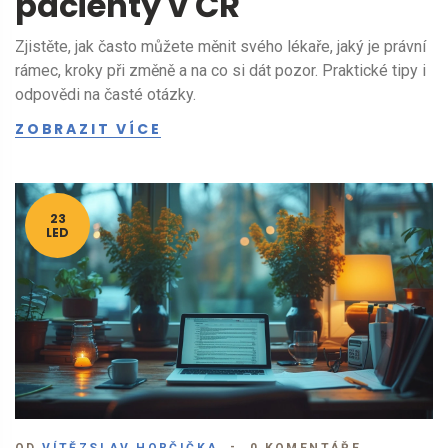
pacienty v ČR
Zjistěte, jak často můžete měnit svého lékaře, jaký je právní
rámec, kroky při změně a na co si dát pozor. Praktické tipy i
odpovědi na časté otázky.
ZOBRAZIT VÍCE
23
LED
OD
VÍTĚZSLAV HORČIČKA
0 KOMENTÁŘE