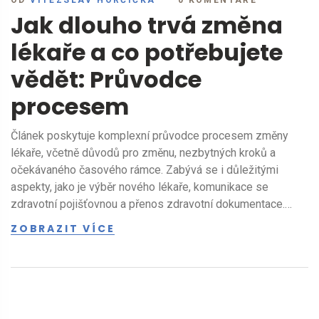
Jak dlouho trvá změna
lékaře a co potřebujete
vědět: Průvodce
procesem
Článek poskytuje komplexní průvodce procesem změny
lékaře, včetně důvodů pro změnu, nezbytných kroků a
očekávaného časového rámce. Zabývá se i důležitými
aspekty, jako je výběr nového lékaře, komunikace se
zdravotní pojišťovnou a přenos zdravotní dokumentace.
Cílem je poskytnout čtenářům užitečné tipy a zajímavé
ZOBRAZIT VÍCE
informace, které proces změny lékaře zjednoduší a zrychlí.