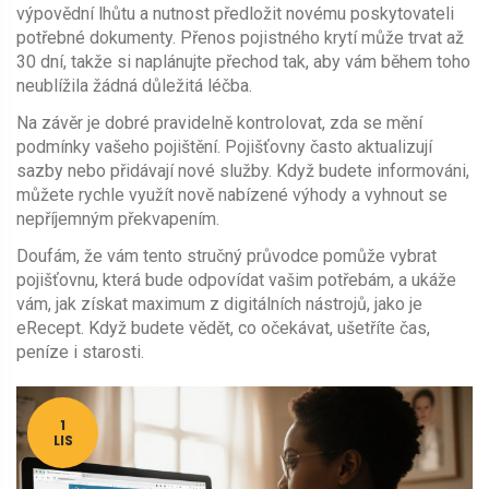
výpovědní lhůtu a nutnost předložit novému poskytovateli
potřebné dokumenty. Přenos pojistného krytí může trvat až
30 dní, takže si naplánujte přechod tak, aby vám během toho
neublížila žádná důležitá léčba.
Na závěr je dobré pravidelně kontrolovat, zda se mění
podmínky vašeho pojištění. Pojišťovny často aktualizují
sazby nebo přidávají nové služby. Když budete informováni,
můžete rychle využít nově nabízené výhody a vyhnout se
nepříjemným překvapením.
Doufám, že vám tento stručný průvodce pomůže vybrat
pojišťovnu, která bude odpovídat vašim potřebám, a ukáže
vám, jak získat maximum z digitálních nástrojů, jako je
eRecept. Když budete vědět, co očekávat, ušetříte čas,
peníze i starosti.
1
LIS