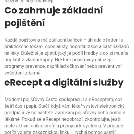
služby co nejefektivněji.
Co zahrnuje základní
pojištění
Každá pojišťovna má základní balíček – úhrada ošetření u
praktického lékaře, specialisty, hospitalizace a část nákladů
na léky. Důležité je zjistit, jaký je podíl hradby a co si musíte
doplatit z vlastní kapsy. Některé pojišťovny nabízejí i
programy prevence, například očkování nebo preventivní
vyšetření zdarma.
eRecept a digitální služby
Moderní pojišťovny často spolupracují s eReceptem, což
šetří čas i papír. Stačí, když vám lékař vystaví elektronický
předpis a vy ho načtete v aplikaci pojišťovny nebo přímo v
lékárně. Pokud se eRecept nezobrazí, zkontrolujte, jestli
máte aktivní online profil a připojení k systému. V případě
potíží volejte zákaznickou linku – rychlá pomoc ušetří