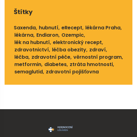
Štítky
Saxenda
hubnutí
eRecept
lékárna Praha
lékárna
Endiaron
Ozempic
lék na hubnutí
elektronický recept
zdravotnictví
léčba obezity
zdraví
léčba
zdravotní péče
věrnostní program
metformin
diabetes
ztráta hmotnosti
semaglutid
zdravotní pojišťovna