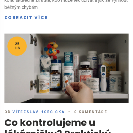
kolik skutečně ztratíte, kdo může lék užívat a jak se vyhnout
běžným chybám.
ZOBRAZIT VÍCE
25
LIS
OD
VÍTĚZSLAV HORČIČKA
0 KOMENTÁŘE
Co kontrolujeme u