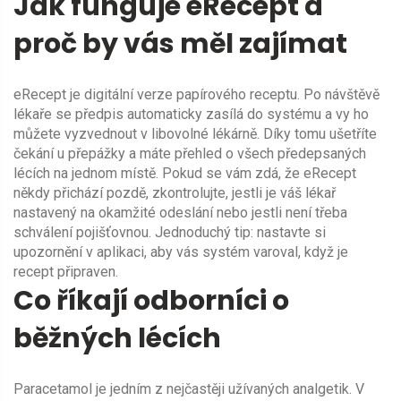
Jak funguje eRecept a
proč by vás měl zajímat
eRecept je digitální verze papírového receptu. Po návštěvě
lékaře se předpis automaticky zasílá do systému a vy ho
můžete vyzvednout v libovolné lékárně. Díky tomu ušetříte
čekání u přepážky a máte přehled o všech předepsaných
lécích na jednom místě. Pokud se vám zdá, že eRecept
někdy přichází pozdě, zkontrolujte, jestli je váš lékař
nastavený na okamžité odeslání nebo jestli není třeba
schválení pojišťovnou. Jednoduchý tip: nastavte si
upozornění v aplikaci, aby vás systém varoval, když je
recept připraven.
Co říkají odborníci o
běžných lécích
Paracetamol je jedním z nejčastěji užívaných analgetik. V