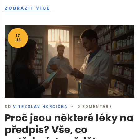
ZOBRAZIT VÍCE
17
LIS
OD
VÍTĚZSLAV HORČIČKA
0 KOMENTÁŘE
Proč jsou některé léky na
předpis? Vše, co