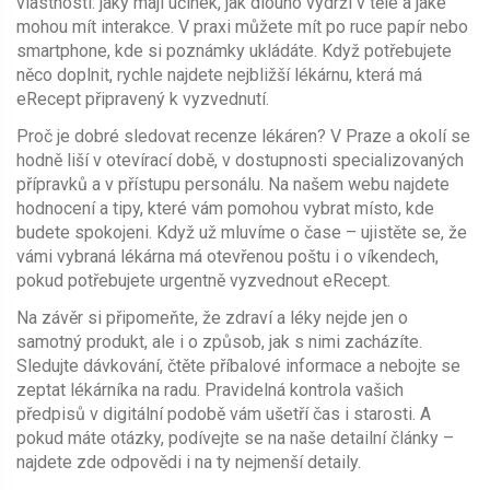
vlastnosti: jaký mají účinek, jak dlouho vydrží v těle a jaké
mohou mít interakce. V praxi můžete mít po ruce papír nebo
smartphone, kde si poznámky ukládáte. Když potřebujete
něco doplnit, rychle najdete nejbližší lékárnu, která má
eRecept připravený k vyzvednutí.
Proč je dobré sledovat recenze lékáren? V Praze a okolí se
hodně liší v otevírací době, v dostupnosti specializovaných
přípravků a v přístupu personálu. Na našem webu najdete
hodnocení a tipy, které vám pomohou vybrat místo, kde
budete spokojeni. Když už mluvíme o čase – ujistěte se, že
vámi vybraná lékárna má otevřenou poštu i o víkendech,
pokud potřebujete urgentně vyzvednout eRecept.
Na závěr si připomeňte, že zdraví a léky nejde jen o
samotný produkt, ale i o způsob, jak s nimi zacházíte.
Sledujte dávkování, čtěte příbalové informace a nebojte se
zeptat lékárníka na radu. Pravidelná kontrola vašich
předpisů v digitální podobě vám ušetří čas i starosti. A
pokud máte otázky, podívejte se na naše detailní články –
najdete zde odpovědi i na ty nejmenší detaily.