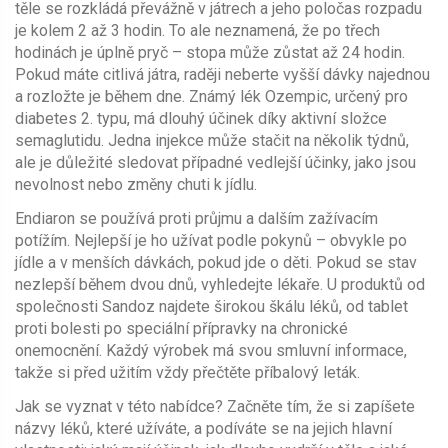
těle se rozkládá převážně v játrech a jeho poločas rozpadu
je kolem 2 až 3 hodin. To ale neznamená, že po třech
hodinách je úplně pryč – stopa může zůstat až 24 hodin.
Pokud máte citlivá játra, raději neberte vyšší dávky najednou
a rozložte je během dne. Známý lék Ozempic, určený pro
diabetes 2. typu, má dlouhý účinek díky aktivní složce
semaglutidu. Jedna injekce může stačit na několik týdnů,
ale je důležité sledovat případné vedlejší účinky, jako jsou
nevolnost nebo změny chuti k jídlu.
Endiaron se používá proti průjmu a dalším zažívacím
potížím. Nejlepší je ho užívat podle pokynů – obvykle po
jídle a v menších dávkách, pokud jde o děti. Pokud se stav
nezlepší během dvou dnů, vyhledejte lékaře. U produktů od
společnosti Sandoz najdete širokou škálu léků, od tablet
proti bolesti po speciální přípravky na chronické
onemocnění. Každý výrobek má svou smluvní informace,
takže si před užitím vždy přečtěte příbalový leták.
Jak se vyznat v této nabídce? Začněte tím, že si zapíšete
názvy léků, které užíváte, a podíváte se na jejich hlavní