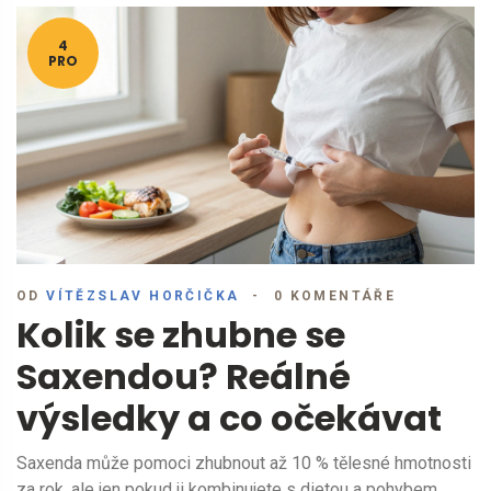
4
PRO
OD
VÍTĚZSLAV HORČIČKA
0 KOMENTÁŘE
Kolik se zhubne se
Saxendou? Reálné
výsledky a co očekávat
Saxenda může pomoci zhubnout až 10 % tělesné hmotnosti
za rok, ale jen pokud ji kombinujete s dietou a pohybem.