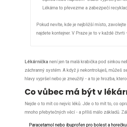
Lékárna to převezme a zabezpečí recyklac
Pokud nevíte, kde je nejbližší místo, zavolejte
najdete kontejner. V Praze je to v každé čtvrti 
Lékárnička
není jen ta malá krabička pod sinkou neb
záchranný systém. A když ji nekontroluješ, můžeš se 
hlavy vypršel nebo je zneužitý - a to je hrozba, ktero
Co vůbec má být v lékár
Nejde o to mít co nejvíc léků. Jde o to mít to, co op
mnoho přebytečných věcí - a příliš málo základů. Z
Paracetamol nebo ibuprofen pro bolest a horečku