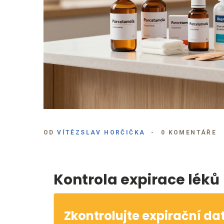
OD
VÍTĚZSLAV HORČIČKA
0 KOMENTÁŘE
Kontrola expirace léků
Zkontrolujte expirační da