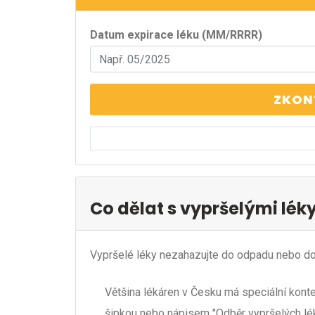
Datum expirace léku (MM/RRRR)
ZKON
Co dělat s vypršelými lék
Vypršelé léky nezahazujte do odpadu nebo do
Většina lékáren v Česku má speciální kont
šipkou nebo nápisem "Odběr vypršelých léků"