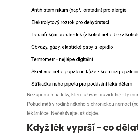
Antihistaminikum (např. loratadin) pro alergie
Elektrolytový roztok pro dehydrataci
Desinfekční prostředek (alkohol nebo bezalkohol
Obvazy, gázy, elastické pásy a lepidlo
Termometr - nejlépe digitální
Škrábané nebo popálené kůže - krem na popáleni
Stříkačka nebo pipeta pro podávání léků dětem
Nezapomeň na léky, které užíváš pravidelně - ty mu
Pokud máš v rodině někoho s chronickou nemocí (na
lékárničce. Nečekávejte, až dojde.
Když lék vyprší - co děla