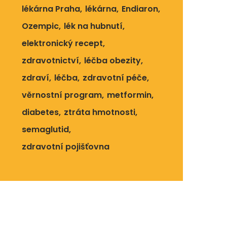
lékárna Praha
lékárna
Endiaron
Ozempic
lék na hubnutí
elektronický recept
zdravotnictví
léčba obezity
zdraví
léčba
zdravotní péče
věrnostní program
metformin
diabetes
ztráta hmotnosti
semaglutid
zdravotní pojišťovna