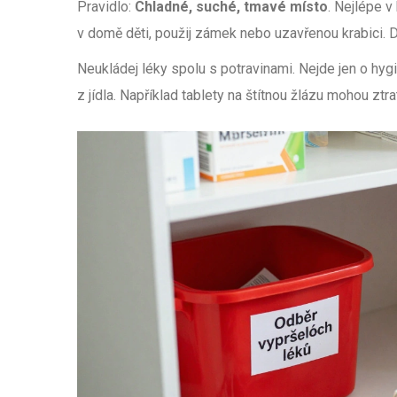
Pravidlo:
Chladné, suché, tmavé místo
. Nejlépe v
v domě děti, použij zámek nebo uzavřenou krabici. Dě
Neukládej léky spolu s potravinami. Nejde jen o hygie
z jídla. Například tablety na štítnou žlázu mohou ztr