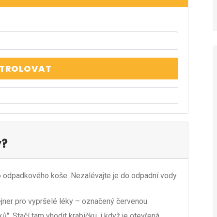
TROLOVAT
y?
 odpadkového koše. Nezalévajte je do odpadní vody.
ejner pro vypršelé léky – označený červenou
. Stačí tam vhodit krabičku, i když je otevřená.