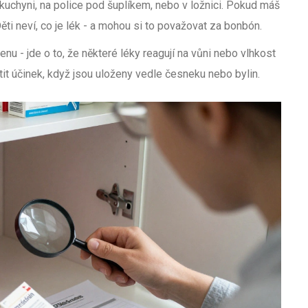
 kuchyni, na police pod šuplíkem, nebo v ložnici. Pokud máš
ti neví, co je lék - a mohou si to považovat za bonbón.
nu - jde o to, že některé léky reagují na vůni nebo vlhkost
atit účinek, když jsou uloženy vedle česneku nebo bylin.