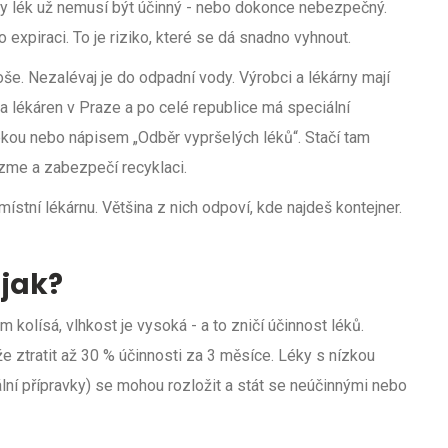
kdy lék už nemusí být účinný - nebo dokonce nebezpečný.
xpiraci. To je riziko, které se dá snadno vyhnout.
. Nezalévaj je do odpadní vody. Výrobci a lékárny mají
 lékáren v Praze a po celé republice má speciální
pkou nebo nápisem „Odběr vypršelých léků“. Stačí tam
ezme a zabezpečí recyklaci.
místní lékárnu. Většina z nich odpoví, kde najdeš kontejner.
 jak?
 kolísá, vlhkost je vysoká - a to zničí účinnost léků.
že ztratit až 30 % účinnosti za 3 měsíce. Léky s nízkou
nální přípravky) se mohou rozložit a stát se neúčinnými nebo