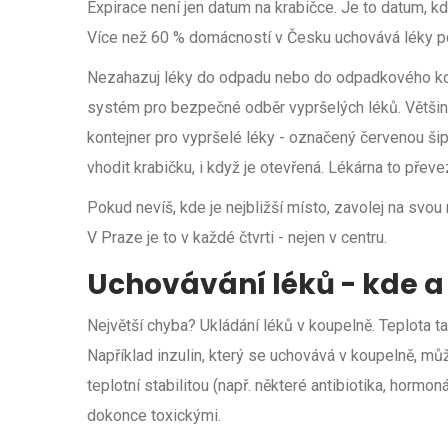
Expirace není jen datum na krabičce. Je to datum, 
Více než 60 % domácností v Česku uchovává léky po e
Nezahazuj léky do odpadu nebo do odpadkového koše
systém pro bezpečné odběr vypršelých léků. Většina
kontejner pro vypršelé léky - označený červenou ši
vhodit krabičku, i když je otevřená. Lékárna to přev
Pokud nevíš, kde je nejbližší místo, zavolej na svou 
V Praze je to v každé čtvrti - nejen v centru.
Uchovávání léků - kde a
Největší chyba? Ukládání léků v koupelně. Teplota tam
Například inzulin, který se uchovává v koupelně, mů
teplotní stabilitou (např. některé antibiotika, hormo
dokonce toxickými.