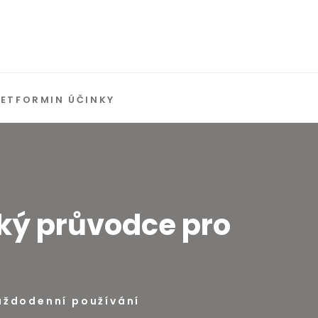
ETFORMIN ÚČINKY
cký průvodce pro
í
aždodenní používání