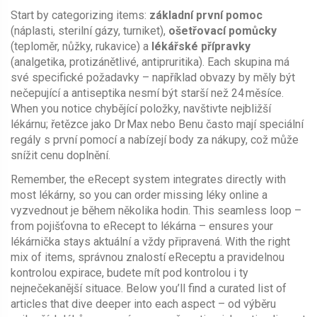
Start by categorizing items:
základní první pomoc
(náplasti, sterilní gázy, turniket),
ošetřovací pomůcky
(teploměr, nůžky, rukavice) a
lékářské přípravky
(analgetika, protizánětlivé, antipruritika). Each skupina má
své specifické požadavky – například obvazy by měly být
nečepující a antiseptika nesmí být starší než 24 měsíce.
When you notice chybějící položky, navštivte nejbližší
lékárnu; řetězce jako Dr Max nebo Benu často mají speciální
regály s první pomocí a nabízejí body za nákupy, což může
snížit cenu doplnění.
Remember, the eRecept system integrates directly with
most lékárny, so you can order missing léky online a
vyzvednout je během několika hodin. This seamless loop –
from pojišťovna to eRecept to lékárna – ensures your
lékárnička stays aktuální a vždy připravená. With the right
mix of items, správnou znalostí eReceptu a pravidelnou
kontrolou expirace, budete mít pod kontrolou i ty
nejnečekanější situace. Below you’ll find a curated list of
articles that dive deeper into each aspect – od výběru