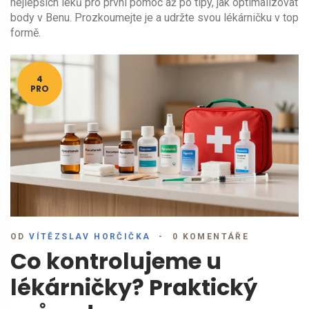
nejlepších léků pro první pomoc až po tipy, jak optimalizovat
body v Benu. Prozkoumejte je a udržte svou lékárničku v top
formě.
4
PRO
OD
VÍTĚZSLAV HORČIČKA
0 KOMENTÁŘE
Co kontrolujeme u
lékárničky? Praktický