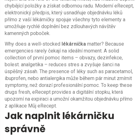
chybějící položky a získat odbornou radu
. Moderní
eRecept
,
elektronický předpis, který usnadňuje objednávku léků
přímo z vaší lékárničky
spojuje všechny tyto elementy a
umožňuje rychlé doplnění bez zdlouhavých návštěv
kamenných poboček.
Why does a well‑stocked
lékárnička
matter? Because
emergencies rarely čekají na ideální moment. A solid
collection of první pomoc items – obvazy, dezinfekce,
bolest. analgetika – reduces stres a zvyšuje šanci na
úspěšný zásah. The presence of léky such as paracetamol,
ibuprofen, nebo antialergika může během pár minut zmírnit
symptomy, než dorazí profesionální pomoc. To keep these
drugs fresh, eRecept provides a digitální stopku, která
upozorní na expiraci a umožní okamžitou objednávku přímo
z aplikace Můj eRecept.
Jak naplnit lékárničku
správně