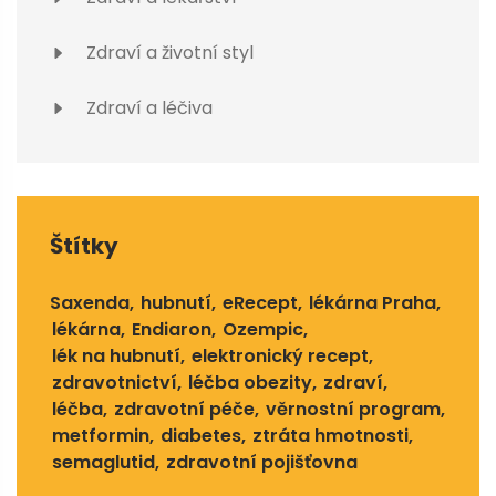
Zdraví a životní styl
Zdraví a léčiva
Štítky
Saxenda
hubnutí
eRecept
lékárna Praha
lékárna
Endiaron
Ozempic
lék na hubnutí
elektronický recept
zdravotnictví
léčba obezity
zdraví
léčba
zdravotní péče
věrnostní program
metformin
diabetes
ztráta hmotnosti
semaglutid
zdravotní pojišťovna