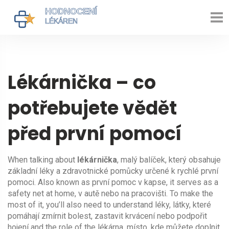
Lékárnička – co
potřebujete vědět
před první pomocí
When talking about
lékárnička
,
malý balíček, který obsahuje
základní léky a zdravotnické pomůcky určené k rychlé první
pomoci
. Also known as
první pomoc v kapse
, it serves as a
safety net at home, v autě nebo na pracovišti. To make the
most of it, you’ll also need to understand
léky
,
látky, které
pomáhají zmírnit bolest, zastavit krvácení nebo podpořit
hojení
and the role of the
lékárna
,
místo, kde můžete doplnit