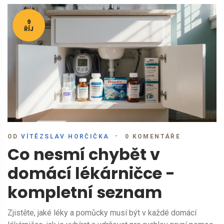
9
ŘÍJ
OD
VÍTĚZSLAV HORČIČKA
0 KOMENTÁŘE
Co nesmí chybět v
domácí lékárničce -
kompletní seznam
Zjistěte, jaké léky a pomůcky musí být v každé domácí