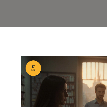
17
LIS