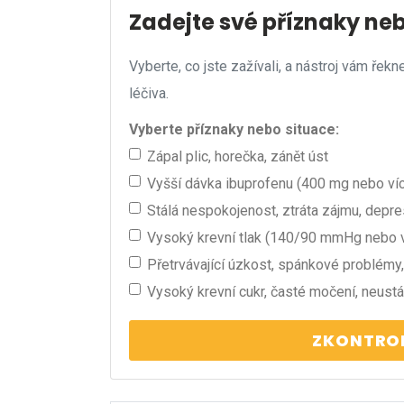
Zadejte své příznaky ne
Vyberte, co jste zažívali, a nástroj vám řekn
léčiva.
Vyberte příznaky nebo situace:
Zápal plic, horečka, zánět úst
Vyšší dávka ibuprofenu (400 mg nebo ví
Stálá nespokojenost, ztráta zájmu, depre
Vysoký krevní tlak (140/90 mmHg nebo v
Přetrvávající úzkost, spánkové problémy,
Vysoký krevní cukr, časté močení, neustá
ZKONTROL