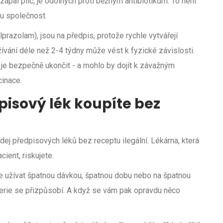
pal plic, je odolných proti běžným antibiotikům. To není
ou společnost.
lprazolam), jsou na předpis, protože rychle vytvářejí
žívání déle než 2-4 týdny může vést k fyzické závislosti.
 je bezpečně ukončit - a mohlo by dojít k závažným
cinace.
dpisový lék koupíte bez
dej předpisových léků bez receptu ilegální. Lékárna, která
acient, riskujete.
je užívat špatnou dávkou, špatnou dobu nebo na špatnou
terie se přizpůsobí. A když se vám pak opravdu něco