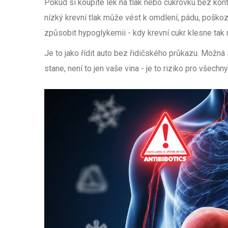
Pokud si koupíte lék na tlak nebo cukrovku bez kont
nízký krevní tlak může vést k omdlení, pádu, poško
způsobit hypoglykemii - kdy krevní cukr klesne tak 
Je to jako řídit auto bez řidičského průkazu. Možná
stane, není to jen vaše vina - je to riziko pro všechn