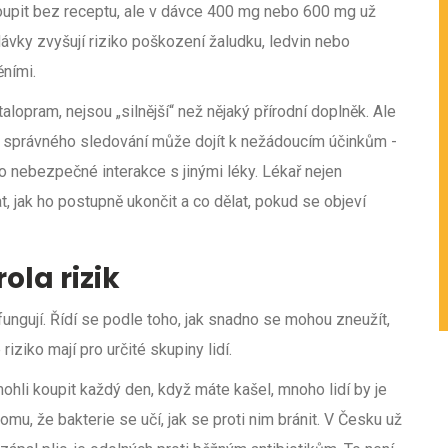
koupit bez receptu, ale v dávce 400 mg nebo 600 mg už
ávky zvyšují riziko poškození žaludku, ledvin nebo
ěními.
alopram, nejsou „silnější“ než nějaký přírodní doplněk. Ale
bez správného sledování může dojít k nežádoucím účinkům -
 nebezpečné interakce s jinými léky. Lékař nejen
t, jak ho postupně ukončit a co dělat, pokud se objeví
ola rizik
fungují. Řídí se podle toho, jak snadno se mohou zneužít,
iziko mají pro určité skupiny lidí.
mohli koupit každý den, když máte kašel, mnoho lidí by je
 tomu, že bakterie se učí, jak se proti nim bránit. V Česku už