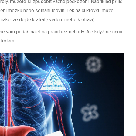
roly, můžete si způsobit vážné poškození. Například příliš
zení mozku nebo selhání ledvin. Lék na cukrovku může
nízko, že dojde k ztrátě vědomí nebo k otravě.
 se vám podaří najet na práci bez nehody. Ale když se něco
y kolem.