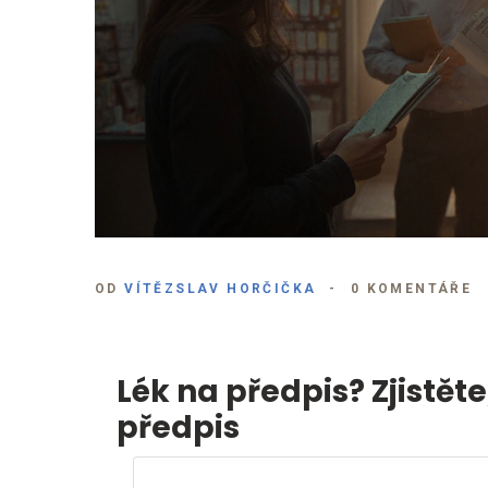
OD
VÍTĚZSLAV HORČIČKA
0 KOMENTÁŘE
Lék na předpis? Zjistět
předpis