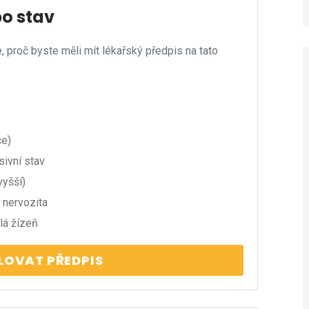
bo stav
e, proč byste měli mít lékařský předpis na tato
ce)
sivní stav
yšší)
 nervozita
lá žízeň
OVAT PŘEDPIS