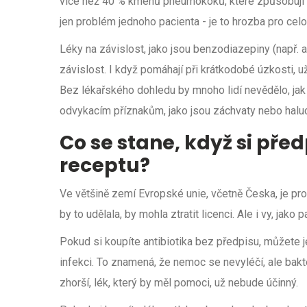
více než 40 % kmenů pneumokoků, které způsobují zá
jen problém jednoho pacienta - je to hrozba pro cel
Léky na závislost, jako jsou benzodiazepiny (např. a
závislost. I když pomáhají při krátkodobé úzkosti, u
Bez lékařského dohledu by mnoho lidí nevědělo, jak
odvykacím příznakům, jako jsou záchvaty nebo halu
Co se stane, když si pře
receptu?
Ve většině zemí Evropské unie, včetně Česka, je pro
by to udělala, by mohla ztratit licenci. Ale i vy, jako p
Pokud si koupíte antibiotika bez předpisu, můžete 
infekci. To znamená, že nemoc se nevyléčí, ale bak
zhorší, lék, který by měl pomoci, už nebude účinný.