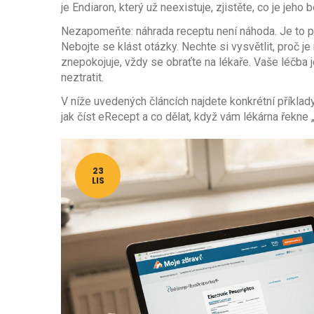
je Endiaron, který už neexistuje, zjistěte, co je jeho
Nezapomeňte: náhrada receptu není náhoda. Je to prá
Nebojte se klást otázky. Nechte si vysvětlit, proč je
znepokojuje, vždy se obraťte na lékaře. Vaše léčba je 
neztratit.
V níže uvedených článcích najdete konkrétní příklady
jak číst eRecept a co dělat, když vám lékárna řekne
23
LIS