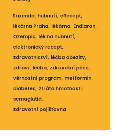
Saxenda
hubnutí
eRecept
lékárna Praha
lékárna
Endiaron
Ozempic
lék na hubnutí
elektronický recept
zdravotnictví
léčba obezity
zdraví
léčba
zdravotní péče
věrnostní program
metformin
diabetes
ztráta hmotnosti
semaglutid
zdravotní pojišťovna