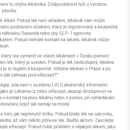
 není to chyba lékárníka. Zodpovědnost leží u výrobce,
é zásoby.
k lékaři. Pokud lék není skladem, lékárník vám může
u nebo podobným účinkem, který je registrovaný a bezpečný
 náhradou Saxenda nebo jiný GLP-1 agonista.
kařem. Pokud nemáte kontakt na lékaře, lékárník může
kaři.
, který lze vyměnit ve všech lékárnách v Česku pomocí
n lék, který je uveden. Pokud je lék nedostupný, lékárna
 je to legální a bezpečné. Většina lékáren v Praze a po
 mi dát náhradu pod eRecept?“
lujte, zda není v systému LIS (Lékárenský informační
, jako je Lékárna.cz nebo eRecept, ukazují dostupnost ve
 o kontakt na jinou lékárnu nebo o pomoc při vyhledávání.
doručení, když lék nemají na místě.
 o tom, jak nepřerušit léčbu. Pokud bráte lék na cukrovku,
ekáte, až vám někdo přinese lék. Buďte aktivní. Zavolejte
rolujte eRecept. Pokud máte problém s nějakým lékem, jako