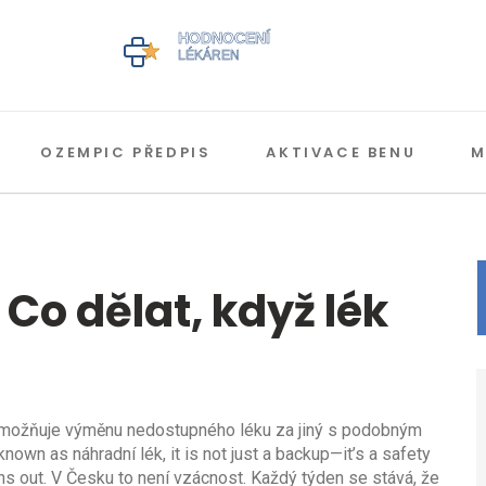
OZEMPIC PŘEDPIS
AKTIVACE BENU
M
Co dělat, když lék
umožňuje výměnu nedostupného léku za jiný s podobným
 known as
náhradní lék
, it is not just a backup—it’s a safety
ns out.
V Česku to není vzácnost. Každý týden se stává, že