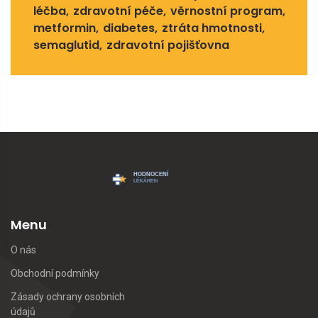
léčba
zdravotní péče
věrnostní program
metformin
diabetes
ztráta hmotnosti
semaglutid
zdravotní pojišťovna
Menu
O nás
Obchodní podmínky
Zásady ochrany osobních
údajů