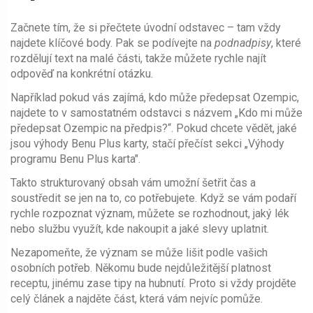
Začnete tím, že si přečtete úvodní odstavec – tam vždy
najdete klíčové body. Pak se podívejte na
podnadpisy
, které
rozdělují text na malé části, takže můžete rychle najít
odpověď na konkrétní otázku.
Například pokud vás zajímá, kdo může předepsat Ozempic,
najdete to v samostatném odstavci s názvem „Kdo mi může
předepsat Ozempic na předpis?“. Pokud chcete vědět, jaké
jsou výhody Benu Plus karty, stačí přečíst sekci „Výhody
programu Benu Plus karta".
Takto strukturovaný obsah vám umožní šetřit čas a
soustředit se jen na to, co potřebujete. Když se vám podaří
rychle rozpoznat význam, můžete se rozhodnout, jaký lék
nebo službu využít, kde nakoupit a jaké slevy uplatnit.
Nezapomeňte, že význam se může lišit podle vašich
osobních potřeb. Někomu bude nejdůležitější platnost
receptu, jinému zase tipy na hubnutí. Proto si vždy projděte
celý článek a najděte část, která vám nejvíc pomůže.