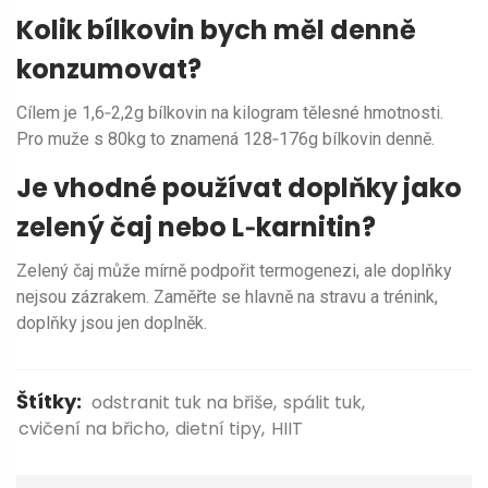
Kolik bílkovin bych měl denně
konzumovat?
Cílem je 1,6‑2,2g bílkovin na kilogram tělesné hmotnosti.
Pro muže s 80kg to znamená 128‑176g bílkovin denně.
Je vhodné používat doplňky jako
zelený čaj nebo L‑karnitin?
Zelený čaj může mírně podpořit termogenezi, ale doplňky
nejsou zázrakem. Zaměřte se hlavně na stravu a trénink,
doplňky jsou jen doplněk.
Štítky:
odstranit tuk na břiše
spálit tuk
cvičení na břicho
dietní tipy
HIIT