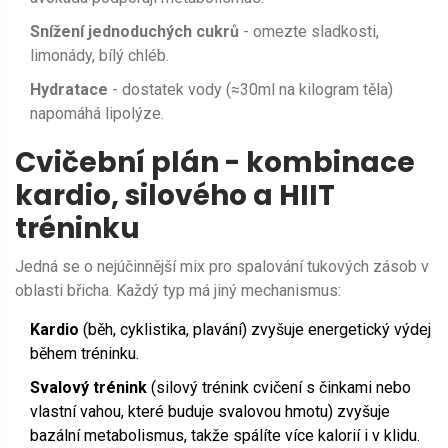
Snížení jednoduchých cukrů
- omezte sladkosti,
limonády, bílý chléb.
Hydratace
- dostatek vody (≈30ml na kilogram těla)
napomáhá lipolýze.
Cvičební plán - kombinace
kardio, silového a HIIT
tréninku
Jedná se o nejúčinnější mix pro spalování tukových zásob v
oblasti břicha. Každý typ má jiný mechanismus:
Kardio
(běh, cyklistika, plavání) zvyšuje energetický výdej
během tréninku.
Svalový trénink
(
silový trénink
cvičení s činkami nebo
vlastní vahou, které buduje svalovou hmotu
) zvyšuje
bazální metabolismus, takže spálíte více kalorií i v klidu.