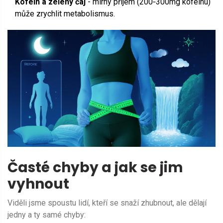
Kofein a zelený čaj
- mírný příjem (200‑300mg kofeinu)
může zrychlit metabolismus.
Časté chyby a jak se jim
vyhnout
Viděli jsme spoustu lidí, kteří se snaží zhubnout, ale dělají
jedny a ty samé chyby: