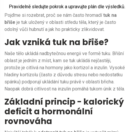
Pravidelně sledujte pokrok a upravujte plán dle výsledků.
Pojďme si rozebrat, proč se nám často hromadí
tuk na
břiše
je tuk uložený v oblasti středu těla, který je často
odolný vůči hubnutí
a jak ho prakticky zlikvidovat.
Jak vzniká tuk na břiše?
Naše tělo ukládá nadbytečnou energii ve formě tuku. Břišní
oblast je jedním z míst, kam se tuk ukládá nejčastěji,
protože je citlivá na hormony jako kortizol a inzulin. Vysoké
hladiny kortizolu (často z důvodu stresu nebo nedostatku
spánku) podporují ukládání tuku právě v oblasti břicha.
Naopak dobrá citlivost na inzulin pomáhá tukom únik z těla.
Základní princip - kalorický
deficit a hormonální
rovnováha