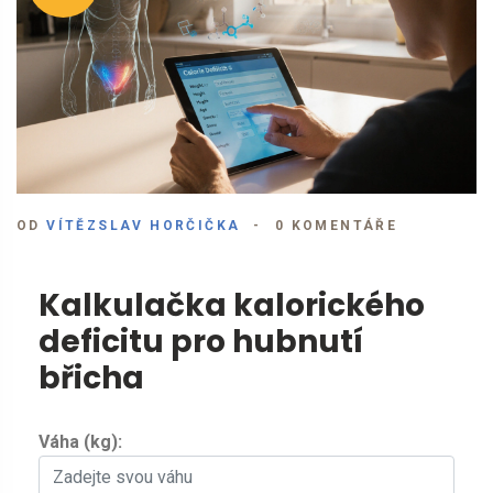
OD
VÍTĚZSLAV HORČIČKA
0 KOMENTÁŘE
Kalkulačka kalorického
deficitu pro hubnutí
břicha
Váha (kg):