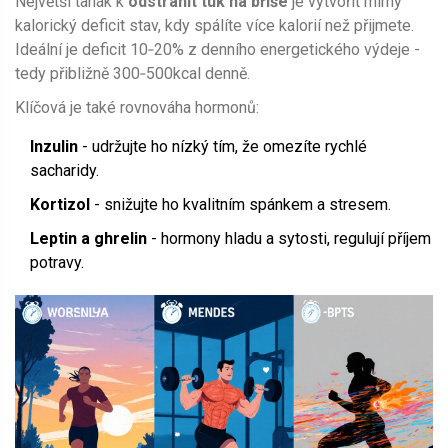
Největší tahák k
odstranit tuk na břiše
je vytvořit mírný
kalorický deficit
stav, kdy spálíte více kalorií než přijmete
.
Ideální je deficit 10‑20% z denního energetického výdeje -
tedy přibližně 300‑500kcal denně.
Klíčová je také rovnováha hormonů:
Inzulin
- udržujte ho nízký tím, že omezíte rychlé
sacharidy.
Kortizol
- snižujte ho kvalitním spánkem a stresem.
Leptin a ghrelin
- hormony hladu a sytosti, regulují příjem
potravy.