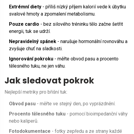
Extrémní diety
- příliš nízký příjem kalorií vede k úbytku
svalové hmoty a zpomalení metabolismu.
Pouze cardio
- bez silového tréninku tělo začne šetřit
energii, tuk se udrží.
Nepravidelný spánek
- narušuje hormonální rovnováhu a
zvyšuje chuť na sladkosti.
Ignorování pokroku
- měřte obvod pasu a procento
tělesného tuku, ne jen váhu.
Jak sledovat pokrok
Nejlepší metriky pro břišní tuk:
Obvod pasu
- měřte ve stejný den, po vyprázdnění.
Procento tělesného tuku
- pomocí bioimpedanční váhy
nebo kaliperů.
Fotodokumentace
- fotky zepředu a ze strany každé