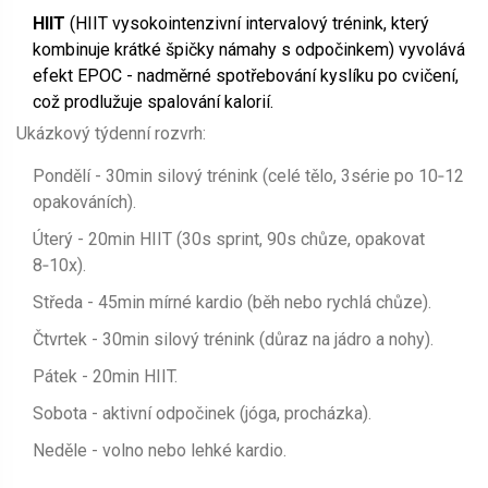
HIIT
(
HIIT
vysokointenzivní intervalový trénink, který
kombinuje krátké špičky námahy s odpočinkem
) vyvolává
efekt EPOC - nadměrné spotřebování kyslíku po cvičení,
což prodlužuje spalování kalorií.
Ukázkový týdenní rozvrh:
Pondělí - 30min silový trénink (celé tělo, 3série po 10‑12
opakováních).
Úterý - 20min HIIT (30s sprint, 90s chůze, opakovat
8‑10x).
Středa - 45min mírné kardio (běh nebo rychlá chůze).
Čtvrtek - 30min silový trénink (důraz na jádro a nohy).
Pátek - 20min HIIT.
Sobota - aktivní odpočinek (jóga, procházka).
Neděle - volno nebo lehké kardio.