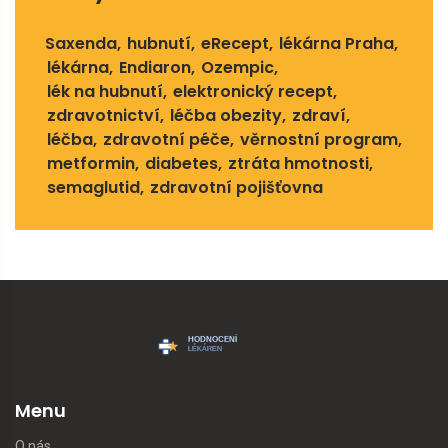
Saxenda
hubnutí
eRecept
lékárna Praha
lékárna
Endiaron
Ozempic
lék na hubnutí
elektronický recept
zdravotnictví
léčba obezity
zdraví
léčba
zdravotní péče
věrnostní program
metformin
diabetes
ztráta hmotnosti
semaglutid
zdravotní pojišťovna
Menu
O nás