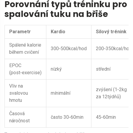
Porovnání typů tréninku pro
spalování tuku na břiše
Parametr
Kardio
Silový trénink
Spálené kalorie
300‑500kcal/hod
200‑350kcal/hod
během cvičení
EPOC
nízký
střední
(post‑exercise)
Vliv na
zvýšení (1‑2kg
svalovou
mínimální
za 12týdňů)
hmotu
Časová
často 30‑60min
45‑60min
náročnost