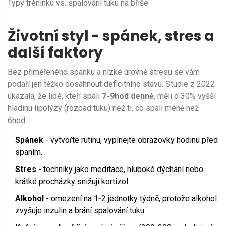
Typy tréninku vs. spalování tuku na břiše
Životní styl - spánek, stres a
další faktory
Bez přiměřeného spánku a nízké úrovně stresu se vám
podaří jen těžko dosáhnout deficitního stavu. Studie z 2022
ukázala, že lidé, kteří spali
7‑9hod denně
, měli o 30% vyšší
hladinu lipolýzy (rozpad tuku) než ti, co spali méně než
6hod.
Spánek
- vytvořte rutinu, vypínejte obrazovky hodinu před
spaním.
Stres
- techniky jako meditace, hluboké dýchání nebo
krátké procházky snižují kortizol.
Alkohol
- omezení na 1‑2 jednotky týdně, protože alkohol
zvyšuje inzulin a brání spalování tuku.