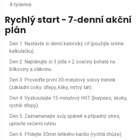
4‑týdenně.
Rychlý start - 7‑denní akční
plán
Den 1: Nastavte si denní kalorický cíl (použijte online
kalkulačku).
Den 2: Naplánujte si 3 jídla + 2 svačiny bohaté na
bílkoviny a vlákninu.
Den 3: Proveďte první 30‑minutový silový trénink
(základní cviky: dřepy, kliky, mrtvý tah).
Den 4: Vyzkoušejte 15‑minutový HIIT (burpees, skoky,
rychlé dřepy).
Den 5: Zaznamenejte svůj spánek a případný stres,
upravte večerní rutinu.
Den 6: Přidejte 30min lehkého kardio (rychlá chůze).