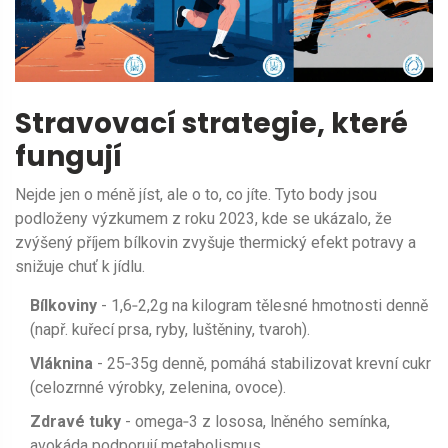
Stravovací strategie, které
fungují
Nejde jen o méně jíst, ale o to, co jíte. Tyto body jsou
podloženy výzkumem z roku 2023, kde se ukázalo, že
zvýšený příjem bílkovin zvyšuje thermický efekt potravy a
snižuje chuť k jídlu.
Bílkoviny
- 1,6‑2,2g na kilogram tělesné hmotnosti denně
(např. kuřecí prsa, ryby, luštěniny, tvaroh).
Vláknina
- 25‑35g denně, pomáhá stabilizovat krevní cukr
(celozrnné výrobky, zelenina, ovoce).
Zdravé tuky
- omega‑3 z lososa, lněného semínka,
avokáda podporují metabolismus.