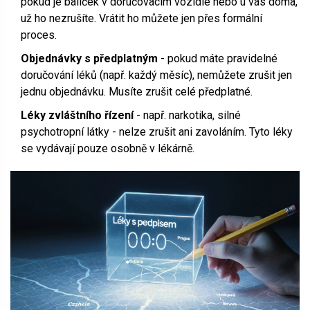
pokud je balíček v doručovacím vozidle nebo u vás doma,
už ho nezrušíte. Vrátit ho můžete jen přes formální
proces.
Objednávky s předplatným
- pokud máte pravidelné
doručování léků (např. každý měsíc), nemůžete zrušit jen
jednu objednávku. Musíte zrušit celé předplatné.
Léky zvláštního řízení
- např. narkotika, silné
psychotropní látky - nelze zrušit ani zavoláním. Tyto léky
se vydávají pouze osobně v lékárně.