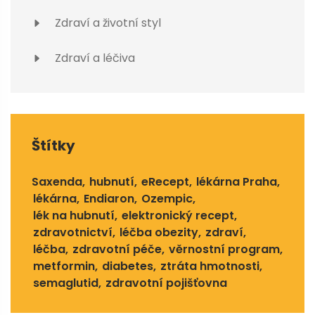
Zdraví a životní styl
Zdraví a léčiva
Štítky
Saxenda
hubnutí
eRecept
lékárna Praha
lékárna
Endiaron
Ozempic
lék na hubnutí
elektronický recept
zdravotnictví
léčba obezity
zdraví
léčba
zdravotní péče
věrnostní program
metformin
diabetes
ztráta hmotnosti
semaglutid
zdravotní pojišťovna