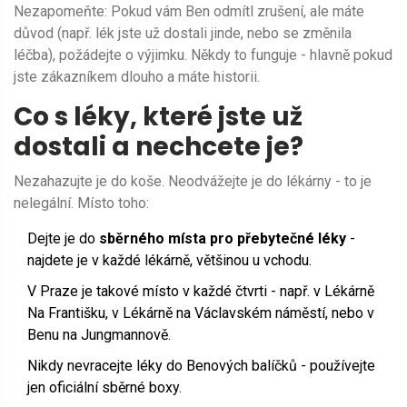
Nezapomeňte: Pokud vám Ben odmítl zrušení, ale máte
důvod (např. lék jste už dostali jinde, nebo se změnila
léčba), požádejte o výjimku. Někdy to funguje - hlavně pokud
jste zákazníkem dlouho a máte historii.
Co s léky, které jste už
dostali a nechcete je?
Nezahazujte je do koše. Neodvážejte je do lékárny - to je
nelegální. Místo toho:
Dejte je do
sběrného místa pro přebytečné léky
-
najdete je v každé lékárně, většinou u vchodu.
V Praze je takové místo v každé čtvrti - např. v Lékárně
Na Františku, v Lékárně na Václavském náměstí, nebo v
Benu na Jungmannově.
Nikdy nevracejte léky do Benových balíčků - používejte
jen oficiální sběrné boxy.