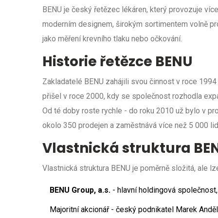
BENU
je český řetězec lékáren, který provozuje ví
moderním designem, širokým sortimentem volně pro
jako měření krevního tlaku nebo očkování.
Historie řetězce BENU
Zakladatelé BENU zahájili svou činnost v roce 1994
přišel v roce 2000, kdy se společnost rozhodla exp
Od té doby roste rychle - do roku 2010 už bylo v pr
okolo 350 prodejen a zaměstnává více než 5 000 lid
Vlastnická struktura BE
Vlastnická struktura BENU je poměrně složitá, ale lze
BENU Group, a.s.
- hlavní holdingová společnost, 
Majoritní akcionář - český podnikatel
Marek Anděl