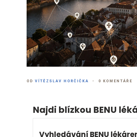
OD
VÍTĚZSLAV HORČIČKA
0 KOMENTÁŘE
Najdi blízkou BENU lék
Vyhledávání BENU lékáre