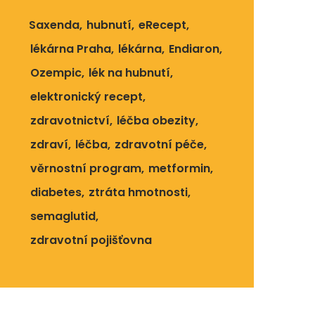
Saxenda
hubnutí
eRecept
lékárna Praha
lékárna
Endiaron
Ozempic
lék na hubnutí
elektronický recept
zdravotnictví
léčba obezity
zdraví
léčba
zdravotní péče
věrnostní program
metformin
diabetes
ztráta hmotnosti
semaglutid
zdravotní pojišťovna