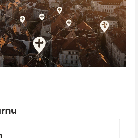
árnu
n