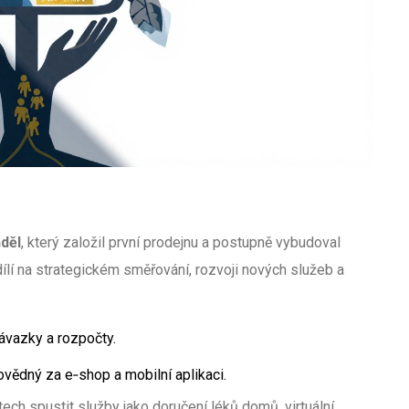
děl
, který založil první prodejnu a postupně vybudoval
odílí na strategickém směřování, rozvoji nových služeb a
 závazky a rozpočty.
ovědný za e‑shop a mobilní aplikaci.
ch spustit služby jako doručení léků domů, virtuální