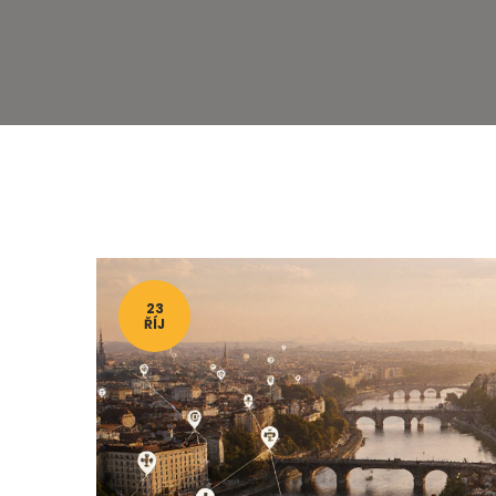
23
ŘÍJ