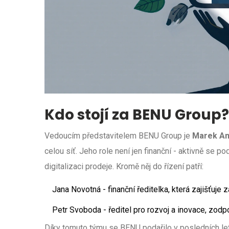
Kdo stojí za BENU Group?
Vedoucím představitelem BENU Group je
Marek An
celou síť. Jeho role není jen finanční - aktivně se p
digitalizaci prodeje. Kromě něj do řízení patří:
Jana Novotná
- finanční ředitelka, která zajišťuje
Petr Svoboda
- ředitel pro rozvoj a inovace, zodp
Díky tomuto týmu se BENU podařilo v posledních lete