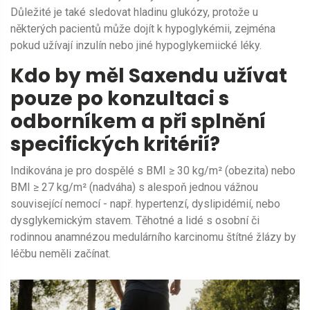
Důležité je také sledovat hladinu glukózy, protože u
některých pacientů může dojít k hypoglykémii, zejména
pokud užívají inzulín nebo jiné hypoglykemiické léky.
Kdo by měl
Saxendu
užívat
pouze po konzultaci s
odborníkem a při splnění
specifických kritérií
?
Indikována je pro dospělé s BMI ≥ 30 kg/m² (obezita) nebo
BMI ≥ 27 kg/m² (nadváha) s alespoň jednou vážnou
související nemocí - např. hypertenzí, dyslipidémií, nebo
dysglykemickým stavem.
Těhotné
a
lidé s osobní či
rodinnou anamnézou medulárního karcinomu štítné žlázy
by
léčbu neměli začínat.