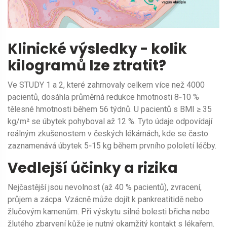
Klinické výsledky - kolik
kilogramů lze ztratit?
Ve STUDY 1 a 2, které zahrnovaly celkem více než 4000
pacientů, dosáhla průměrná redukce hmotnosti 8‑10 %
tělesné hmotnosti během 56 týdnů. U pacientů s BMI ≥ 35
kg/m² se úbytek pohyboval až 12 %. Tyto údaje odpovídají
reálným zkušenostem v českých lékárnách, kde se často
zaznamenává úbytek 5‑15 kg během prvního pololetí léčby.
Vedlejší účinky a rizika
Nejčastější jsou nevolnost (až 40 % pacientů), zvracení,
průjem a zácpa. Vzácně může dojít k pankreatitidě nebo
žlučovým kamenům. Při výskytu silné bolesti břicha nebo
žlutého zbarvení kůže je nutný okamžitý kontakt s lékařem.