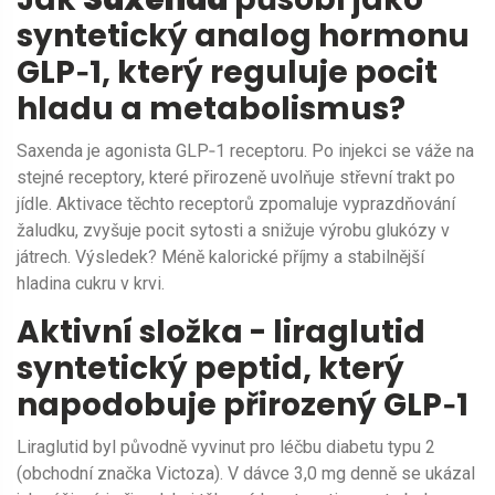
syntetický analog hormonu
GLP‑1, který reguluje pocit
hladu a metabolismus
?
Saxenda je agonista
GLP‑1 receptoru
. Po injekci se váže na
stejné receptory, které přirozeně uvolňuje střevní trakt po
jídle. Aktivace těchto receptorů zpomaluje vyprazdňování
žaludku, zvyšuje pocit sytosti a snižuje výrobu glukózy v
játrech. Výsledek? Méně kalorické příjmy a stabilnější
hladina cukru v krvi.
Aktivní složka -
liraglutid
syntetický peptid, který
napodobuje přirozený GLP‑1
Liraglutid byl původně vyvinut pro léčbu diabetu typu 2
(obchodní značka Victoza). V dávce 3,0 mg denně se ukázal