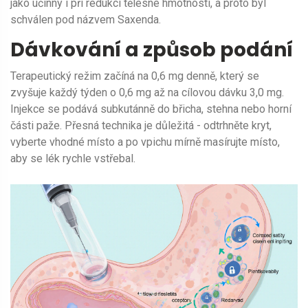
jako účinný i při redukci tělesné hmotnosti, a proto byl
schválen pod názvem Saxenda.
Dávkování a způsob podání
Terapeutický režim začíná na 0,6 mg denně, který se
zvyšuje každý týden o 0,6 mg až na cílovou dávku 3,0 mg.
Injekce se podává subkutánně do břicha, stehna nebo horní
části paže. Přesná technika je důležitá - odtrhněte kryt,
vyberte vhodné místo a po vpichu mírně masírujte místo,
aby se lék rychle vstřebal.