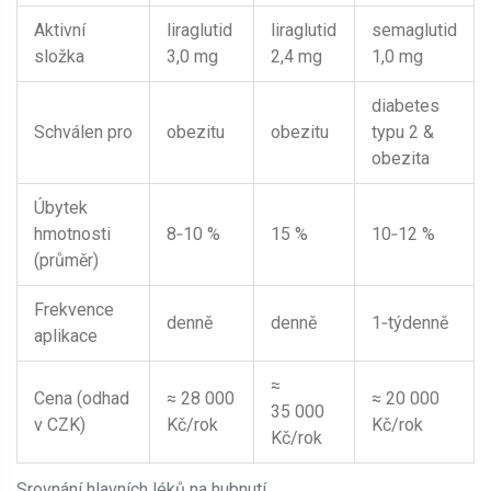
Aktivní
liraglutid
liraglutid
semaglutid
složka
3,0 mg
2,4 mg
1,0 mg
diabetes
Schválen pro
obezitu
obezitu
typu 2 &
obezita
Úbytek
hmotnosti
8‑10 %
15 %
10‑12 %
(průměr)
Frekvence
denně
denně
1‑týdenně
aplikace
≈
Cena (odhad
≈ 28 000
≈ 20 000
35 000
v CZK)
Kč/rok
Kč/rok
Kč/rok
Srovnání hlavních léků na hubnutí