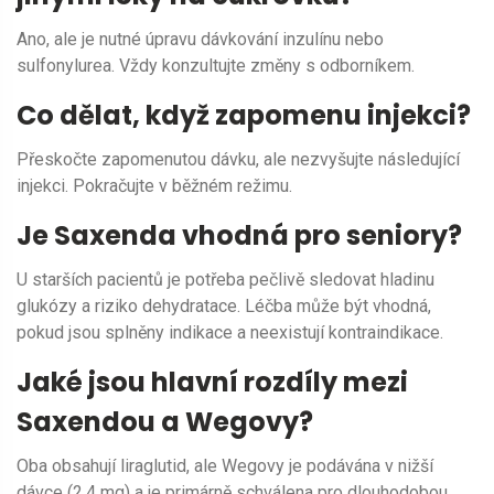
Ano, ale je nutné úpravu dávkování inzulínu nebo
sulfonylurea. Vždy konzultujte změny s odborníkem.
Co dělat, když zapomenu injekci?
Přeskočte zapomenutou dávku, ale nezvyšujte následující
injekci. Pokračujte v běžném režimu.
Je Saxenda vhodná pro seniory?
U starších pacientů je potřeba pečlivě sledovat hladinu
glukózy a riziko dehydratace. Léčba může být vhodná,
pokud jsou splněny indikace a neexistují kontraindikace.
Jaké jsou hlavní rozdíly mezi
Saxendou a Wegovy?
Oba obsahují liraglutid, ale Wegovy je podávána v nižší
dávce (2,4 mg) a je primárně schválena pro dlouhodobou