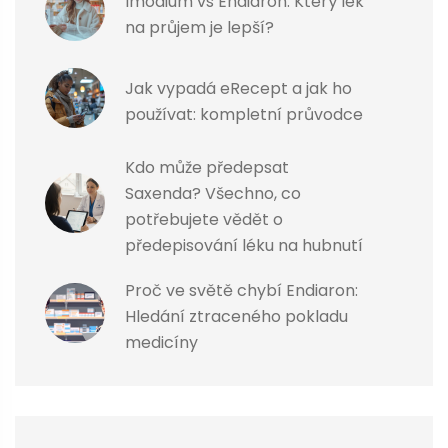
Imodium vs Endiaron: Který lék
na průjem je lepší?
Jak vypadá eRecept a jak ho
používat: kompletní průvodce
Kdo může předepsat
Saxenda? Všechno, co
potřebujete vědět o
předepisování léku na hubnutí
Proč ve světě chybí Endiaron:
Hledání ztraceného pokladu
medicíny