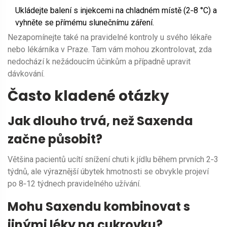
Ukládejte balení s injekcemi na chladném místě (2‑8 °C) a
vyhněte se přímému slunečnímu záření.
Nezapomínejte také na pravidelné kontroly u svého lékaře
nebo lékárníka v Praze. Tam vám mohou zkontrolovat, zda
nedochází k nežádoucím účinkům a případně upravit
dávkování.
Často kladené otázky
Jak dlouho trvá, než Saxenda
začne působit?
Většina pacientů ucítí snížení chuti k jídlu během prvních 2‑3
týdnů, ale výraznější úbytek hmotnosti se obvykle projeví
po 8‑12 týdnech pravidelného užívání.
Mohu Saxendu kombinovat s
jinými léky na cukrovku?