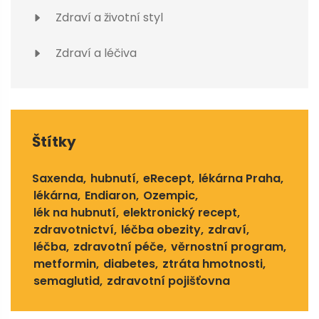
Zdraví a životní styl
Zdraví a léčiva
Štítky
Saxenda
hubnutí
eRecept
lékárna Praha
lékárna
Endiaron
Ozempic
lék na hubnutí
elektronický recept
zdravotnictví
léčba obezity
zdraví
léčba
zdravotní péče
věrnostní program
metformin
diabetes
ztráta hmotnosti
semaglutid
zdravotní pojišťovna