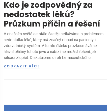
Kdo je zodpovědný za
nedostatek léků?
Průzkum příčin a řešení
V dnešním světě se stále častěji setkáváme s problémem
nedostatku léků, který má značný dopad na pacienty i
zdravotnický systém. V tomto článku prozkoumáváme
hlavní příčiny tohoto jevu a nabízíme možná řešení, jak
situaci zlepšit. Diskutujeme o roli farmaceutického
průmyslu, distribučních problémech a vlivu regulace,
ZOBRAZIT VÍCE
zatímco poskytujeme praktické tipy pro pacienty, jak se s
nedostatkem vypořádat.