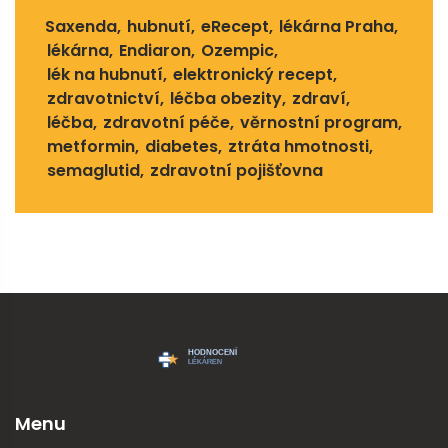
Saxenda
hubnutí
eRecept
lékárna Praha
lékárna
Endiaron
Ozempic
lék na hubnutí
elektronický recept
zdravotnictví
léčba obezity
zdraví
léčba
zdravotní péče
věrnostní program
metformin
diabetes
ztráta hmotnosti
semaglutid
zdravotní pojišťovna
Menu