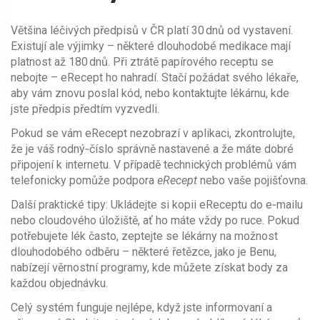
Většina léčivých předpisů v ČR platí 30 dnů od vystavení.
Existují ale výjimky – některé dlouhodobé medikace mají
platnost až 180 dnů. Při ztrátě papírového receptu se
nebojte – eRecept ho nahradí. Stačí požádat svého lékaře,
aby vám znovu poslal kód, nebo kontaktujte lékárnu, kde
jste předpis předtím vyzvedli.
Pokud se vám eRecept nezobrazí v aplikaci, zkontrolujte,
že je váš rodný‑číslo správně nastavené a že máte dobré
připojení k internetu. V případě technických problémů vám
telefonicky pomůže podpora
eRecept
nebo vaše pojišťovna.
Další praktické tipy: Ukládejte si kopii eReceptu do e‑mailu
nebo cloudového úložiště, ať ho máte vždy po ruce. Pokud
potřebujete lék často, zeptejte se lékárny na možnost
dlouhodobého odběru – některé řetězce, jako je Benu,
nabízejí věrnostní programy, kde můžete získat body za
každou objednávku.
Celý systém funguje nejlépe, když jste informovaní a