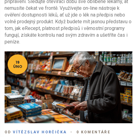
připravení. Sledujte otevírací dobu své oblíbené lékárny, ať
nemusíte čekat ve frontě. Využívejte on‑line nástroje k
ověření dostupnosti léků, ať už jde o lék na předpis nebo
volně prodejný produkt. Když budete mít jasnou představu o
tom, jak eRecept, platnost předpisů i věrnostní programy
fungují, získáte kontrolu nad svým zdravím a ušetříte čas i
peníze.
19
ÚNO
OD
VÍTĚZSLAV HORČIČKA
0 KOMENTÁŘE