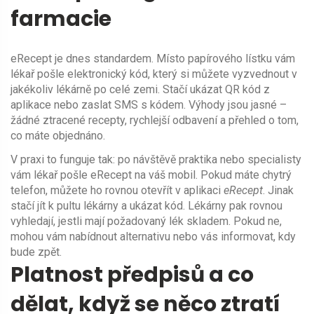
farmacie
eRecept je dnes standardem. Místo papírového lístku vám
lékař pošle elektronický kód, který si můžete vyzvednout v
jakékoliv lékárně po celé zemi. Stačí ukázat QR kód z
aplikace nebo zaslat SMS s kódem. Výhody jsou jasné –
žádné ztracené recepty, rychlejší odbavení a přehled o tom,
co máte objednáno.
V praxi to funguje tak: po návštěvě praktika nebo specialisty
vám lékař pošle eRecept na váš mobil. Pokud máte chytrý
telefon, můžete ho rovnou otevřít v aplikaci
eRecept
. Jinak
stačí jít k pultu lékárny a ukázat kód. Lékárny pak rovnou
vyhledají, jestli mají požadovaný lék skladem. Pokud ne,
mohou vám nabídnout alternativu nebo vás informovat, kdy
bude zpět.
Platnost předpisů a co
dělat, když se něco ztratí