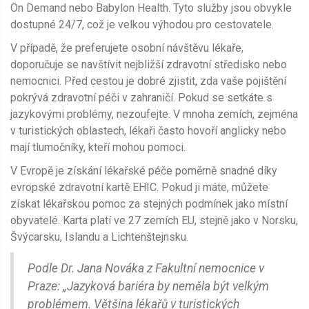
On Demand nebo Babylon Health. Tyto služby jsou obvykle
dostupné 24/7, což je velkou výhodou pro cestovatele.
V případě, že preferujete osobní návštěvu lékaře,
doporučuje se navštívit nejbližší zdravotní středisko nebo
nemocnici. Před cestou je dobré zjistit, zda vaše pojištění
pokrývá zdravotní péči v zahraničí. Pokud se setkáte s
jazykovými problémy, nezoufejte. V mnoha zemích, zejména
v turistických oblastech, lékaři často hovoří anglicky nebo
mají tlumočníky, kteří mohou pomoci.
V Evropě je získání lékařské péče poměrně snadné díky
evropské zdravotní kartě EHIC. Pokud ji máte, můžete
získat lékařskou pomoc za stejných podmínek jako místní
obyvatelé. Karta platí ve 27 zemích EU, stejně jako v Norsku,
Švýcarsku, Islandu a Lichtenštejnsku.
Podle Dr. Jana Nováka z Fakultní nemocnice v
Praze: „Jazyková bariéra by neměla být velkým
problémem. Většina lékařů v turistických