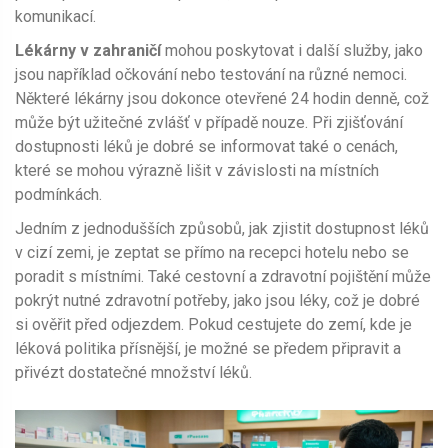
komunikací.
Lékárny v zahraničí
mohou poskytovat i další služby, jako
jsou například očkování nebo testování na různé nemoci.
Některé lékárny jsou dokonce otevřené 24 hodin denně, což
může být užitečné zvlášť v případě nouze. Při zjišťování
dostupnosti léků je dobré se informovat také o cenách,
které se mohou výrazně lišit v závislosti na místních
podmínkách.
Jedním z jednodušších způsobů, jak zjistit dostupnost léků
v cizí zemi, je zeptat se přímo na recepci hotelu nebo se
poradit s místními. Také cestovní a zdravotní pojištění může
pokrýt nutné zdravotní potřeby, jako jsou léky, což je dobré
si ověřit před odjezdem. Pokud cestujete do zemí, kde je
léková politika přísnější, je možné se předem připravit a
přivézt dostatečné množství léků.