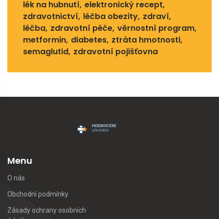
lék na hubnutí
elektronický recept
zdravotnictví
léčba obezity
zdraví
léčba
zdravotní péče
věrnostní program
metformin
diabetes
ztráta hmotnosti
semaglutid
zdravotní pojišťovna
Menu
O nás
Obchodní podmínky
Zásady ochrany osobních