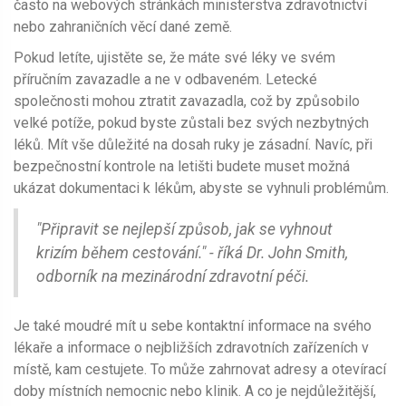
často na webových stránkách ministerstva zdravotnictví
nebo zahraničních věcí dané země.
Pokud letíte, ujistěte se, že máte své léky ve svém
příručním zavazadle a ne v odbaveném. Letecké
společnosti mohou ztratit zavazadla, což by způsobilo
velké potíže, pokud byste zůstali bez svých nezbytných
léků. Mít vše důležité na dosah ruky je zásadní. Navíc, při
bezpečnostní kontrole na letišti budete muset možná
ukázat dokumentaci k lékům, abyste se vyhnuli problémům.
"Připravit se nejlepší způsob, jak se vyhnout
krizím během cestování." - říká Dr. John Smith,
odborník na mezinárodní zdravotní péči.
Je také moudré mít u sebe kontaktní informace na svého
lékaře a informace o nejbližších zdravotních zařízeních v
místě, kam cestujete. To může zahrnovat adresy a otevírací
doby místních nemocnic nebo klinik. A co je nejdůležitější,