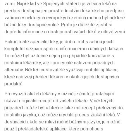
zemi. Například ve Spojených státech je většina léků na
předpis dostupná jen prostřednictvím lékařského předpisu,
zatímco v některých evropských zemích mohou být některé
běžné léky dostupné volně. Proto je důležité zjistit si
dopředu informace o dostupnosti vašich léků v cílové zemi.
Pokud máte speciální léky, je dobré mít s sebou jejich
kompletní seznam spolu s informacemi o účinných látkách.
To může být užitečné nejen pro případné konzultace s
místními lékárníky, ale i pro rychlé nalezení případných
alternativ. Někteří cestovatelé využívají mobilní aplikace,
které nabízejí přehled lékáren v okolí a jejich dostupných
produktů.
Pro využití služeb lékárny v cizině je často postačující
ukázat originální recept od vašeho lékaře. V některých
případech může být užitečné také mít recept přeložený do
místního jazyka, což může urychlit proces získání léků. V
destinacích, kde se mluví méně běžnými jazyky, je možné
použít překladatelské aplikace, které pomohou s