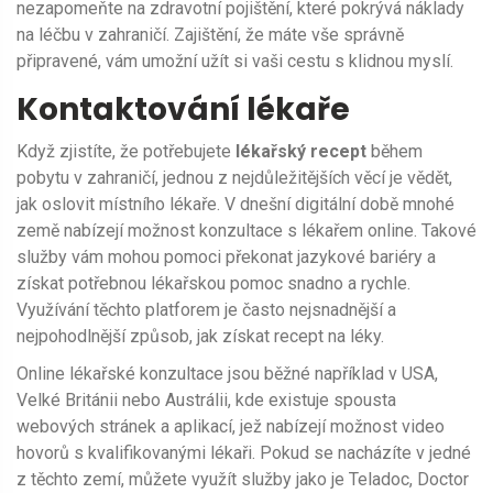
nezapomeňte na zdravotní pojištění, které pokrývá náklady
na léčbu v zahraničí. Zajištění, že máte vše správně
připravené, vám umožní užít si vaši cestu s klidnou myslí.
Kontaktování lékaře
Když zjistíte, že potřebujete
lékařský recept
během
pobytu v zahraničí, jednou z nejdůležitějších věcí je vědět,
jak oslovit místního lékaře. V dnešní digitální době mnohé
země nabízejí možnost konzultace s lékařem online. Takové
služby vám mohou pomoci překonat jazykové bariéry a
získat potřebnou lékařskou pomoc snadno a rychle.
Využívání těchto platforem je často nejsnadnější a
nejpohodlnější způsob, jak získat recept na léky.
Online lékařské konzultace jsou běžné například v USA,
Velké Británii nebo Austrálii, kde existuje spousta
webových stránek a aplikací, jež nabízejí možnost video
hovorů s kvalifikovanými lékaři. Pokud se nacházíte v jedné
z těchto zemí, můžete využít služby jako je Teladoc, Doctor