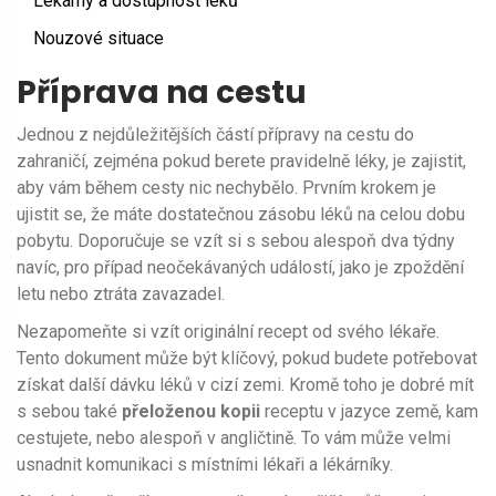
Lékárny a dostupnost léků
Nouzové situace
Příprava na cestu
Jednou z nejdůležitějších částí přípravy na cestu do
zahraničí, zejména pokud berete pravidelně léky, je zajistit,
aby vám během cesty nic nechybělo. Prvním krokem je
ujistit se, že máte dostatečnou zásobu léků na celou dobu
pobytu. Doporučuje se vzít si s sebou alespoň dva týdny
navíc, pro případ neočekávaných událostí, jako je zpoždění
letu nebo ztráta zavazadel.
Nezapomeňte si vzít originální recept od svého lékaře.
Tento dokument může být klíčový, pokud budete potřebovat
získat další dávku léků v cizí zemi. Kromě toho je dobré mít
s sebou také
přeloženou kopii
receptu v jazyce země, kam
cestujete, nebo alespoň v angličtině. To vám může velmi
usnadnit komunikaci s místními lékaři a lékárníky.