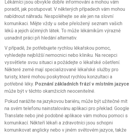
Lékárníci jsou obvykle dobře informováni a mohou vám
poradit, jak postupovat. V některých případech vám mohou
nabídnout náhradu. Nespoléhejte se ale jen na slovní
komunikaci. Mějte vždy u sebe přeložený seznam vašich
léků a jejich účinných látek. To může lékárníkům výrazně
usnadnit práci při hledání alternativ.
V případě, že potřebujete rychlou lékařskou pomoc,
vyhledejte nejbližší nemocnici nebo kliniku. Na recepci
vysvětlete svou situaci a požádejte o lékařské ošetření.
Některé země mají specializované lékařské služby pro
turisty, které mohou poskytnout rychlou konzultaci a
potřebné léky.
Poznání základních frází v místním jazyce
může být v těchto okamžicích neocenitelné.
Pokud narážíte na jazykovou bariéru, může být užitečné mít
na svém telefonu nainstalovánu aplikaci pro překlad. Google
Translate nebo jiné podobné aplikace vám mohou pomoci s
komunikací. Někteří lékaři a zdravotníci jsou schopni
komunikovat anglicky nebo v jiném světovém jazyce, takže