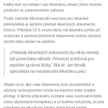
krátký text vysvětlující vaši lékařskou situaci, který můžete
předložit ve zdravotnickém zařízení.
Podle statistik Mezinárodní asociace pro lékařské
překladatele je správný překlad lékařských dokumentů
klíčový. Přibližně 25 % cestovatelů má lékařské potíže při
cestování a správně přeložené dokumenty mohou výrazně
zkrátit dobu čekání na ošetření.
„Překlady lékařských dokumentů by nikdy neměly
být ponechány náhodě. Přesnost je klíčová pro
zajištění správné léčby,“ říká dr. Jan Novák,
specialista na mezinárodní lékařskou péči.
Dbejte na to, aby vaše dokumenty byly srozumitelné a
uloženy na bezpečném místě, ke kterému máte snadný
přístup. S těmito přípravami zůstane vaše cestování klidné
a bez zbytečných komplikací, a vy budete mít jistotu, že jste
připraveni na jakoukoliv situaci, která může nastat.